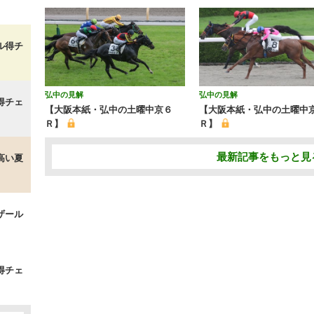
ル得チ
弘中の見解
弘中の見解
得チェ
【大阪本紙・弘中の土曜中京６
【大阪本紙・弘中の土曜中
Ｒ】
Ｒ】
最新記事をもっと見
高い夏
ザール
得チェ