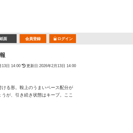
紙面
会員登録
ログイン
報
13日 14:00
更新日:2026年2月13日 14:00
付ける形。鞍上のうまいペース配分が
ょうが、引き続き状態はキープ。ここ