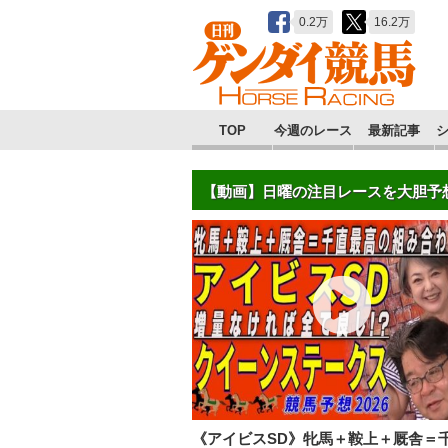
0.2万
16.2万
TOP
今週のレース
最新記事
【動画】日曜の注目レースを大胆予
《アイビスSD》牝馬＋鞍上＋厩舎＝