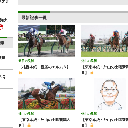
辰之介
最新記事一覧
翔大
陣
捜班
新居の見解
外山の見解
【札幌本紙・新居のエルムＳ】
【東京本紙・外山の土曜新
Ｒ】
スＱ
外山の見解
外山の見解
【東京本紙・外山の土曜新潟８
【東京本紙・外山の土曜新潟
Ｒ】
Ｒ】