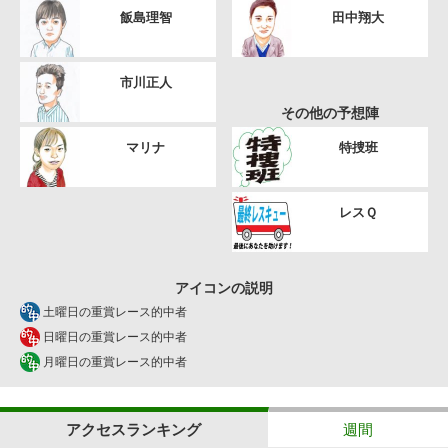
飯島理智
田中翔大
市川正人
その他の予想陣
マリナ
特捜班
レスＱ
アイコンの説明
土曜日の重賞レース的中者
日曜日の重賞レース的中者
月曜日の重賞レース的中者
アクセスランキング
週間