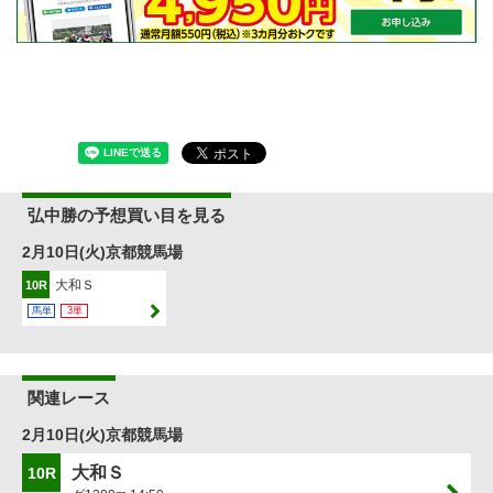
弘中勝の予想買い目を見る
2月10日(火)京都競馬場
大和Ｓ
10R
馬単
3単
関連レース
2月10日(火)京都競馬場
大和Ｓ
10R