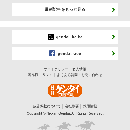
最新記事をもっと見る
gendai_keiba
gendai.race
サイトポリシー
個人情報
著作権
リンク
よくある質問・お問い合わせ
広告掲載について
会社概要
採用情報
Copyright © Nikkan Gendai. All Rights Reserved.