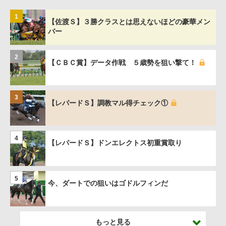
1
【佐渡Ｓ】３勝クラスとは思えないほどの豪華メン
バー
2
【ＣＢＣ賞】データ作戦 ５歳勢を狙い撃て！
3
【レパードＳ】調教マル得チェック①
4
【レパードＳ】ドンエレクトス初重賞取り
5
今、ダートでの狙いはゴドルフィンだ
もっと見る