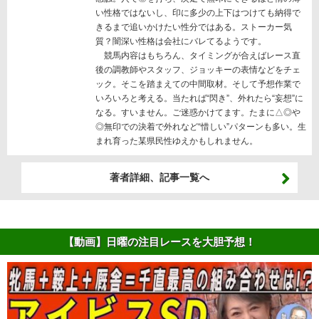
い性格ではないし、印に多少の上下はつけても納得で
きるまで追いかけたい性分ではある。ストーカー気
質？闇深い性格は会社にバレてるようです。
競馬内容はもちろん、タイミングが合えばレース直
後の調教師やスタッフ、ジョッキーの表情などをチェ
ック。そこを踏まえての中間取材。そして予想作業で
いろいろと考える。当たれば“閃き”、外れたら“妄想”に
なる。すいません。ご迷惑かけてます。たまに△◎や
◎無印での決着で外れなど“惜しい”パターンも多い。生
まれ育った某県民性ゆえかもしれません。
著者詳細、記事一覧へ
【動画】日曜の注目レースを大胆予想！