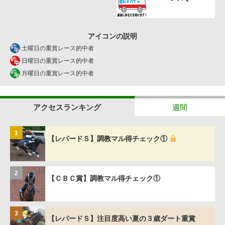
アイコンの説明
土曜日の重賞レース的中者
日曜日の重賞レース的中者
月曜日の重賞レース的中者
アクセスランキング
週間
1
【レパードＳ】調教マル得チェック①
2
【ＣＢＣ賞】調教マル得チェック①
3
【レパードＳ】注目度高い夏の３歳ダート重賞