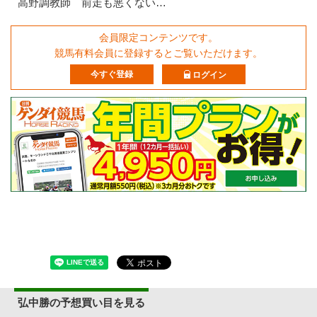
高野調教師 前走も悪くない…
会員限定コンテンツです。
競馬有料会員に登録するとご覧いただけます。
今すぐ登録
ログイン
弘中勝の予想買い目を見る