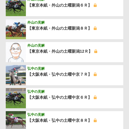
【東京本紙・外山の土曜新潟６Ｒ】
外山の見解
【東京本紙・外山の土曜新潟８Ｒ】
外山の見解
【東京本紙・外山の土曜新潟12Ｒ】
弘中の見解
【大阪本紙・弘中の土曜中京７Ｒ】
弘中の見解
【大阪本紙・弘中の土曜中京６Ｒ】
弘中の見解
【大阪本紙・弘中の土曜中京８Ｒ】