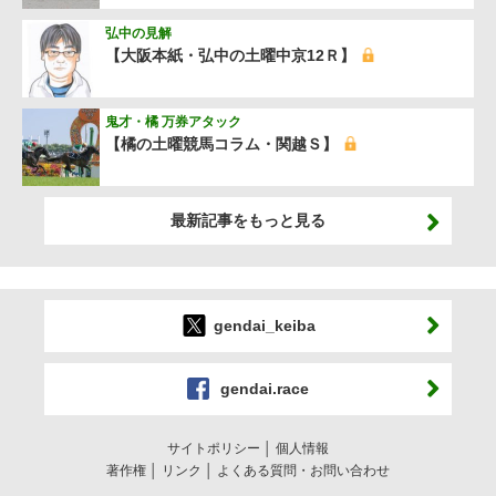
弘中の見解
【大阪本紙・弘中の土曜中京12Ｒ】
鬼才・橘 万券アタック
【橘の土曜競馬コラム・関越Ｓ】
最新記事をもっと見る
gendai_keiba
gendai.race
サイトポリシー
個人情報
著作権
リンク
よくある質問・お問い合わせ