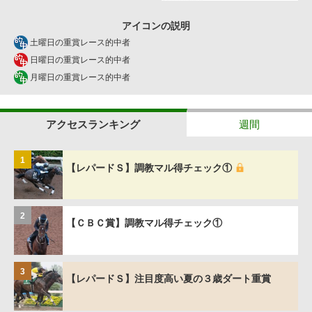
アイコンの説明
土曜日の重賞レース的中者
日曜日の重賞レース的中者
月曜日の重賞レース的中者
アクセスランキング
週間
1
【レパードＳ】調教マル得チェック①
2
【ＣＢＣ賞】調教マル得チェック①
3
【レパードＳ】注目度高い夏の３歳ダート重賞