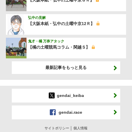
弘中の見解
【大阪本紙・弘中の土曜中京12Ｒ】
鬼才・橘 万券アタック
【橘の土曜競馬コラム・関越Ｓ】
最新記事をもっと見る
gendai_keiba
gendai.race
サイトポリシー
個人情報