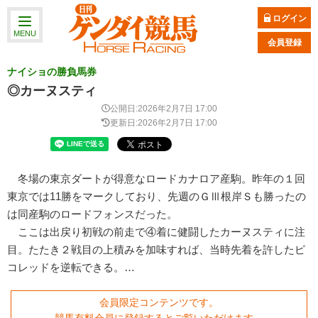
ログイン
MENU
会員登録
ナイショの勝負馬券
◎カーヌスティ
公開日:2026年2月7日 17:00
更新日:2026年2月7日 17:00
冬場の東京ダートが得意なロードカナロア産駒。昨年の１回
東京では11勝をマークしており、先週のＧⅢ根岸Ｓも勝ったの
は同産駒のロードフォンスだった。
ここは出戻り初戦の前走で④着に健闘したカーヌスティに注
目。たたき２戦目の上積みを加味すれば、当時先着を許したピ
コレッドを逆転できる。…
会員限定コンテンツです。