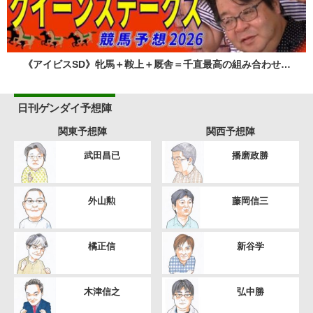
《アイビスSD》牝馬＋鞍上＋厩舎＝千直最高の組み合わせ…
日刊ゲンダイ予想陣
関東予想陣
関西予想陣
武田昌已
播磨政勝
外山勲
藤岡信三
橘正信
新谷学
木津信之
弘中勝