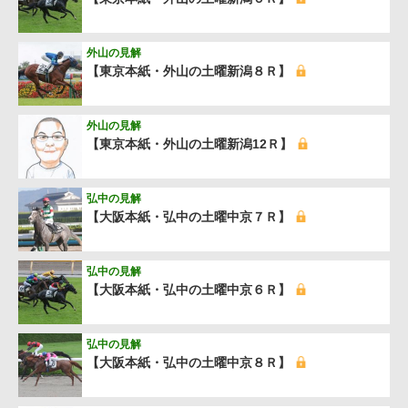
外山の見解
【東京本紙・外山の土曜新潟８Ｒ】
外山の見解
【東京本紙・外山の土曜新潟12Ｒ】
弘中の見解
【大阪本紙・弘中の土曜中京７Ｒ】
弘中の見解
【大阪本紙・弘中の土曜中京６Ｒ】
弘中の見解
【大阪本紙・弘中の土曜中京８Ｒ】