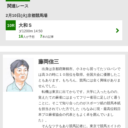
関連レース
2月10日(火)京都競馬場
大和Ｓ
10R
ダ1200m 14:50
16
7
人が予想
本の記事
藤岡信三
出身は京都府舞鶴市。小３から習ってたソロバンで
は高３の時に１０段位を取得。全国大会に優勝したこ
ともあります。もちろん、競馬には全く興味がありま
せんでした。
転機は東京に出てからです。大学に入ったものの、
覚えたての麻雀にはまってフリー雀荘に足しげく通う
ことに。そこで知り合ったのがスポーツ紙の競馬本紙
を担当されていた方でした（ちなみに現・最高位戦日
本プロ麻雀協会の代表ともよく卓を囲んでいまし
た）。
そんなツテもあり競馬記者に。東京で競馬エイトの