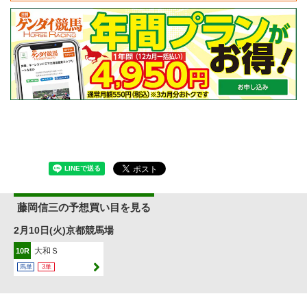
藤岡信三の予想買い目を見る
2月10日(火)京都競馬場
大和Ｓ
10R
馬単
3単