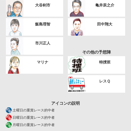
大谷剣市
亀井辰之介
飯島理智
田中翔大
市川正人
その他の予想陣
マリナ
特捜班
レスＱ
アイコンの説明
土曜日の重賞レース的中者
日曜日の重賞レース的中者
月曜日の重賞レース的中者