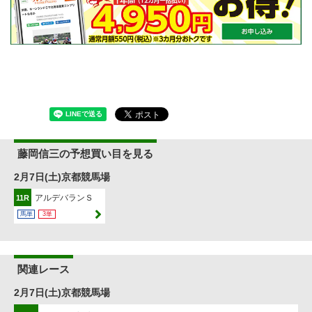
藤岡信三の予想買い目を見る
2月7日(土)京都競馬場
アルデバランＳ
11R
馬単
3単
関連レース
2月7日(土)京都競馬場