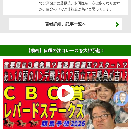
では斉藤崇に藤原英、安田隆ら。◎は多くなります
が、自分の中では信頼度は高いと思ってます。
著者詳細、記事一覧へ
【動画】日曜の注目レースを大胆予想！