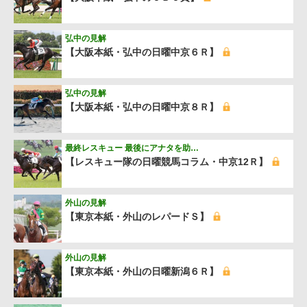
弘中の見解
【大阪本紙・弘中の日曜中京６Ｒ】
弘中の見解
【大阪本紙・弘中の日曜中京８Ｒ】
最終レスキュー 最後にアナタを助…
【レスキュー隊の日曜競馬コラム・中京12Ｒ】
外山の見解
【東京本紙・外山のレパードＳ】
外山の見解
【東京本紙・外山の日曜新潟６Ｒ】