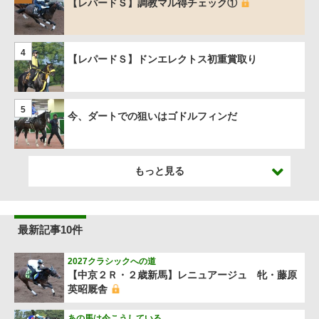
【レパードＳ】調教マル得チェック①
4
【レパードＳ】ドンエレクトス初重賞取り
5
今、ダートでの狙いはゴドルフィンだ
もっと見る
最新記事10件
2027クラシックへの道
【中京２Ｒ・２歳新馬】レニュアージュ 牝・藤原
英昭厩舎
あの馬は今こうしている