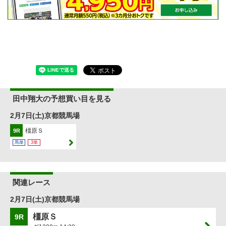
田中翔大の予想買い目を見る
2月7日(土)京都競馬場
橿原Ｓ
9R
馬単
3単
関連レース
2月7日(土)京都競馬場
橿原Ｓ
9R