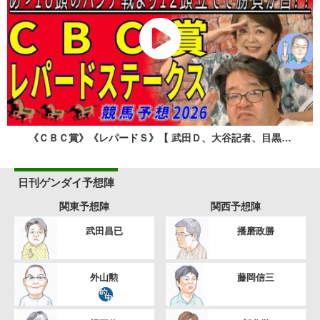
《ＣＢＣ賞》《レパードＳ》【 武田Ｄ、大谷記者、目黒…
日刊ゲンダイ予想陣
関東予想陣
関西予想陣
武田昌已
播磨政勝
外山勲
藤岡信三