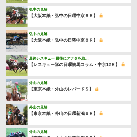
弘中の見解
【大阪本紙・弘中の日曜中京６Ｒ】
弘中の見解
【大阪本紙・弘中の日曜中京８Ｒ】
最終レスキュー 最後にアナタを助…
【レスキュー隊の日曜競馬コラム・中京12Ｒ】
外山の見解
【東京本紙・外山のレパードＳ】
外山の見解
【東京本紙・外山の日曜新潟６Ｒ】
外山の見解