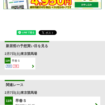
新居哲の予想買い目を見る
2月7日(土)東京競馬場
早春Ｓ
11R
馬単
3単
関連レース
2月7日(土)東京競馬場
早春Ｓ
11R