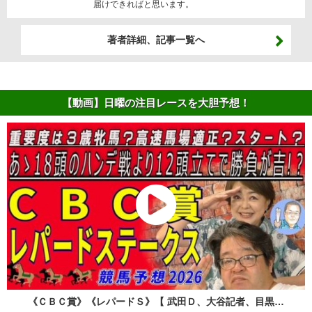
届けできればと思います。
著者詳細、記事一覧へ
【動画】日曜の注目レースを大胆予想！
《ＣＢＣ賞》《レパードＳ》【 武田Ｄ、大谷記者、目黒…