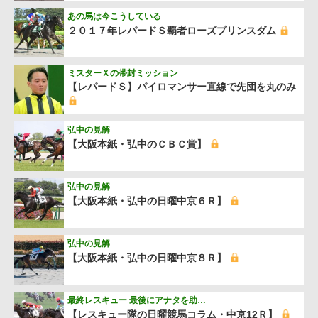
あの馬は今こうしている
２０１７年レパードＳ覇者ローズプリンスダム
ミスターＸの帯封ミッション
【レパードＳ】パイロマンサー直線で先団を丸のみ
弘中の見解
【大阪本紙・弘中のＣＢＣ賞】
弘中の見解
【大阪本紙・弘中の日曜中京６Ｒ】
弘中の見解
【大阪本紙・弘中の日曜中京８Ｒ】
最終レスキュー 最後にアナタを助…
【レスキュー隊の日曜競馬コラム・中京12Ｒ】