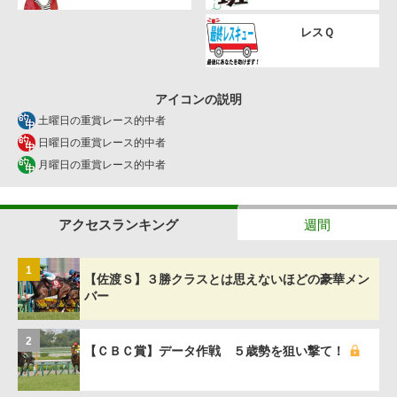
レスＱ
アイコンの説明
土曜日の重賞レース的中者
日曜日の重賞レース的中者
月曜日の重賞レース的中者
アクセスランキング
週間
1
【佐渡Ｓ】３勝クラスとは思えないほどの豪華メン
バー
2
【ＣＢＣ賞】データ作戦 ５歳勢を狙い撃て！