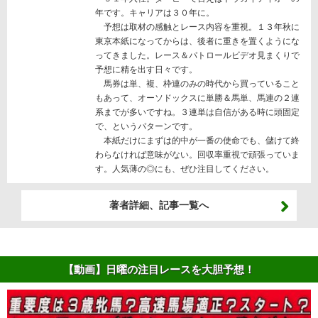
年です。キャリアは３０年に。
予想は取材の感触とレース内容を重視。１３年秋に
東京本紙になってからは、後者に重きを置くようにな
ってきました。レース＆パトロールビデオ見まくりで
予想に精を出す日々です。
馬券は単、複、枠連のみの時代から買っていること
もあって、オーソドックスに単勝＆馬単、馬連の２連
系までが多いですね。３連単は自信がある時に頭固定
で、というパターンです。
本紙だけにまずは的中が一番の使命でも、儲けて終
わらなければ意味がない。回収率重視で頑張っていま
す。人気薄の◎にも、ぜひ注目してください。
著者詳細、記事一覧へ
【動画】日曜の注目レースを大胆予想！