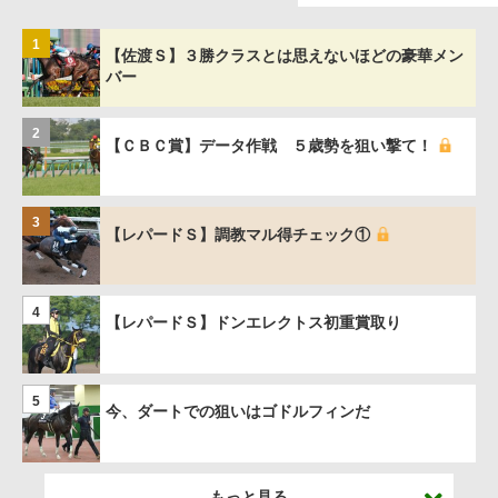
1
【佐渡Ｓ】３勝クラスとは思えないほどの豪華メン
バー
2
【ＣＢＣ賞】データ作戦 ５歳勢を狙い撃て！
3
【レパードＳ】調教マル得チェック①
4
【レパードＳ】ドンエレクトス初重賞取り
5
今、ダートでの狙いはゴドルフィンだ
もっと見る