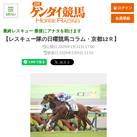
ログイン
MENU
会員登録
最終レスキュー 最後にアナタを助けます
【レスキュー隊の日曜競馬コラム・京都12Ｒ】
公開日:2026年1月31日 17:00
更新日:2026年2月6日 11:02