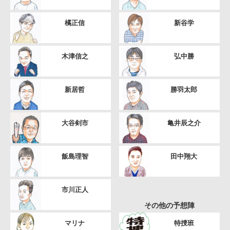
橘正信
新谷学
木津信之
弘中勝
新居哲
勝羽太郎
大谷剣市
亀井辰之介
飯島理智
田中翔大
市川正人
その他の予想陣
マリナ
特捜班