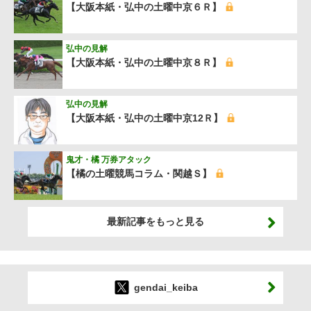
【大阪本紙・弘中の土曜中京６Ｒ】
弘中の見解
【大阪本紙・弘中の土曜中京８Ｒ】
弘中の見解
【大阪本紙・弘中の土曜中京12Ｒ】
鬼才・橘 万券アタック
【橘の土曜競馬コラム・関越Ｓ】
最新記事をもっと見る
gendai_keiba