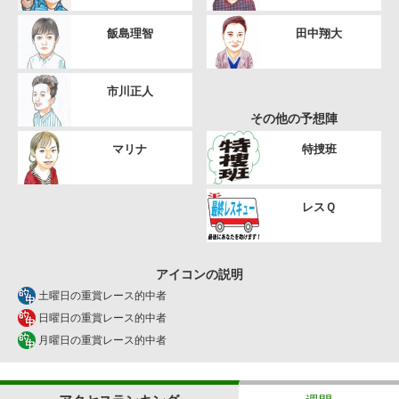
飯島理智
田中翔大
市川正人
その他の予想陣
マリナ
特捜班
レスＱ
アイコンの説明
土曜日の重賞レース的中者
日曜日の重賞レース的中者
月曜日の重賞レース的中者