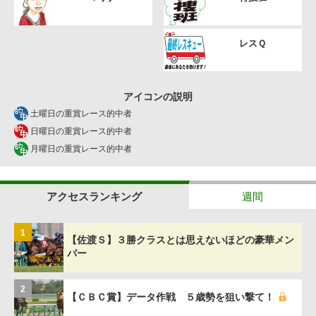
レスＱ
アイコンの説明
土曜日の重賞レース的中者
日曜日の重賞レース的中者
月曜日の重賞レース的中者
アクセスランキング
週間
1
【佐渡Ｓ】３勝クラスとは思えないほどの豪華メン
バー
2
【ＣＢＣ賞】データ作戦 ５歳勢を狙い撃て！