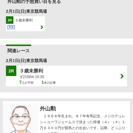
外山勲の予想買い目を見る
2月1日(日)東京競馬場
３歳未勝利
2R
馬単
関連レース
2月1日(日)東京競馬場
３歳未勝利
2R
ダ2100m 10:35
7
1
人が予想
本の記事
外山勲
１９６８年生まれ。８７年有馬記念、メジロデュレ
ン＝ユーワジェームスで決まった枠連（４）（４）１
万６３００円が競馬との出合いです。以降、どっぷり