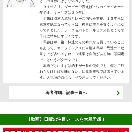
とこの世界にはまり込みました。
９１年入社。ダービーで言えばトウカイテイオーの
年です。キャリアは３０年に。
予想は取材の感触とレース内容を重視。１３年秋に
東京本紙になってからは、後者に重きを置くようにな
ってきました。レース＆パトロールビデオ見まくりで
予想に精を出す日々です。
馬券は単、複、枠連のみの時代から買っていること
もあって、オーソドックスに単勝＆馬単、馬連の２連
系までが多いですね。３連単は自信がある時に頭固定
で、というパターンです。
本紙だけにまずは的中が一番の使命でも、儲けて終
わらなければ意味がない。回収率重視で頑張っていま
す。人気薄の◎にも、ぜひ注目してください。
著者詳細、記事一覧へ
【動画】日曜の注目レースを大胆予想！