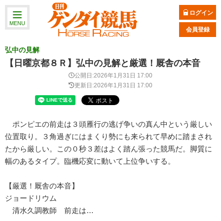
ログイン
MENU
会員登録
弘中の見解
【日曜京都８Ｒ】弘中の見解と厳選！厩舎の本音
公開日:2026年1月31日 17:00
更新日:2026年1月31日 17:00
ポンピエの前走は３頭雁行の逃げ争いの真ん中という厳しい
位置取り。３角過ぎにはまくり勢にも来られて早めに踏まされ
たから厳しい。この０秒３差はよく踏ん張った競馬だ。脚質に
幅のあるタイプ。臨機応変に動いて上位争いする。
【厳選！厩舎の本音】
ジョードリウム
清水久調教師 前走は…