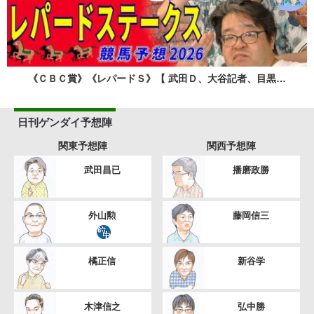
《ＣＢＣ賞》《レパードＳ》【 武田Ｄ、大谷記者、目黒…
日刊ゲンダイ予想陣
関東予想陣
関西予想陣
武田昌已
播磨政勝
外山勲
藤岡信三
橘正信
新谷学
木津信之
弘中勝