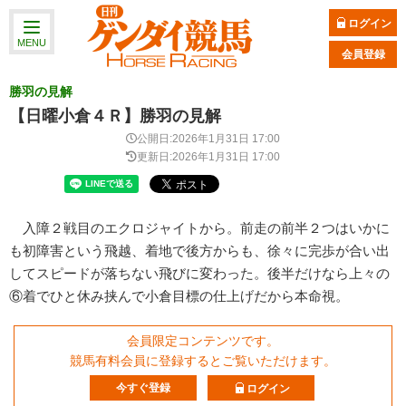
ログイン
MENU
会員登録
勝羽の見解
【日曜小倉４Ｒ】勝羽の見解
公開日:2026年1月31日 17:00
更新日:2026年1月31日 17:00
入障２戦目のエクロジャイトから。前走の前半２つはいかに
も初障害という飛越、着地で後方からも、徐々に完歩が合い出
してスピードが落ちない飛びに変わった。後半だけなら上々の
⑥着でひと休み挟んで小倉目標の仕上げだから本命視。
会員限定コンテンツです。
競馬有料会員に登録するとご覧いただけます。
今すぐ登録
ログイン