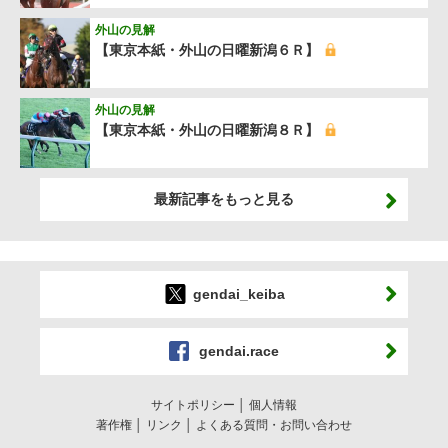
外山の見解
【東京本紙・外山の日曜新潟６Ｒ】
外山の見解
【東京本紙・外山の日曜新潟８Ｒ】
最新記事をもっと見る
gendai_keiba
gendai.race
サイトポリシー
個人情報
著作権
リンク
よくある質問・お問い合わせ