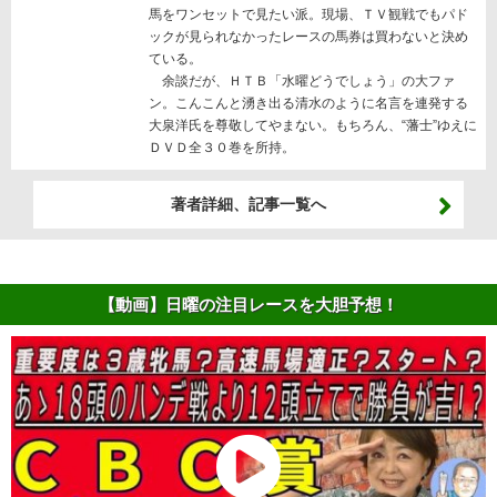
馬をワンセットで見たい派。現場、ＴＶ観戦でもパド
ックが見られなかったレースの馬券は買わないと決め
ている。
余談だが、ＨＴＢ「水曜どうでしょう」の大ファ
ン。こんこんと湧き出る清水のように名言を連発する
大泉洋氏を尊敬してやまない。もちろん、“藩士”ゆえに
ＤＶＤ全３０巻を所持。
著者詳細、記事一覧へ
【動画】日曜の注目レースを大胆予想！