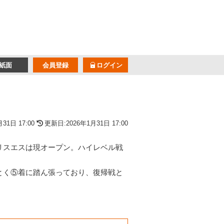
紙面
会員登録
ログイン
31日 17:00
更新日:2026年1月31日 17:00
リスエスは現オープン。ハイレベル戦
とく⑤着に踏ん張っており、復帰戦と