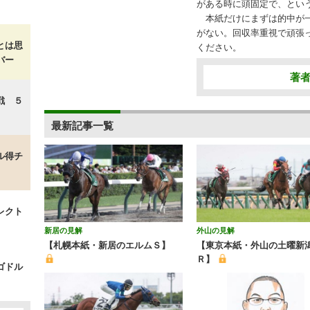
がある時に頭固定で、とい
本紙だけにまずは的中が一
がない。回収率重視で頑張
とは思
ください。
バー
著
戦 ５
最新記事一覧
ル得チ
レクト
新居の見解
外山の見解
【札幌本紙・新居のエルムＳ】
【東京本紙・外山の土曜新
Ｒ】
ゴドル