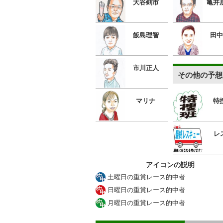
大谷剣市
亀井
飯島理智
田中
市川正人
その他の予想
マリナ
特
レ
アイコンの説明
土曜日の重賞レース的中者
日曜日の重賞レース的中者
月曜日の重賞レース的中者