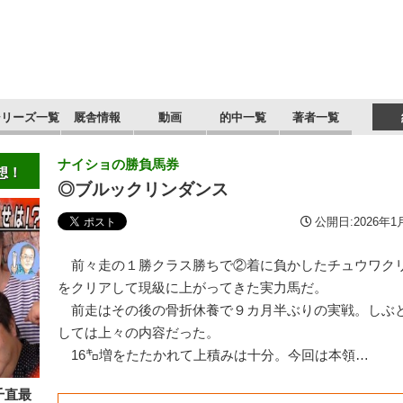
シリーズ一覧
厩舎情報
動画
的中一覧
著者一覧
ナイショの勝負馬券
想！
◎ブルックリンダンス
公開日:2026年1月
前々走の１勝クラス勝ちで②着に負かしたチュウワク
をクリアして現級に上がってきた実力馬だ。
前走はその後の骨折休養で９カ月半ぶりの実戦。しぶ
しては上々の内容だった。
16㌔増をたたかれて上積みは十分。今回は本領…
千直最