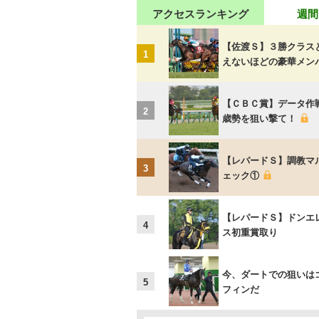
アクセスランキング
週間
【佐渡Ｓ】３勝クラス
1
えないほどの豪華メン
【ＣＢＣ賞】データ作
2
歳勢を狙い撃て！
【レパードＳ】調教マ
3
ェック①
【レパードＳ】ドンエ
4
ス初重賞取り
今、ダートでの狙いは
5
フィンだ