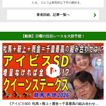
たる。ゴルフは典型的な下手の横好き。
著者詳細、記事一覧へ
【動画】日曜の注目レースを大胆予想！
《アイビスSD》牝馬＋鞍上＋厩舎＝千直最高の組み合わせ…