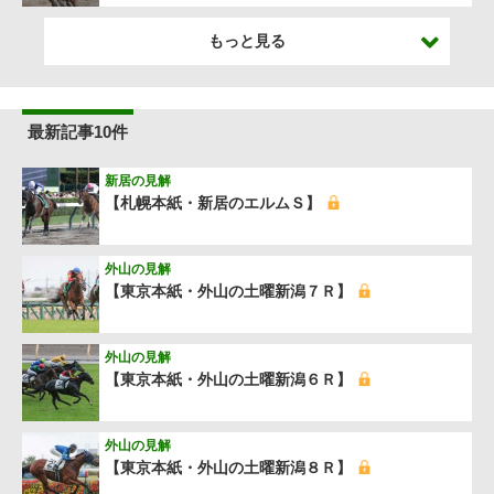
もっと見る
最新記事10件
新居の見解
【札幌本紙・新居のエルムＳ】
外山の見解
【東京本紙・外山の土曜新潟７Ｒ】
外山の見解
【東京本紙・外山の土曜新潟６Ｒ】
外山の見解
【東京本紙・外山の土曜新潟８Ｒ】