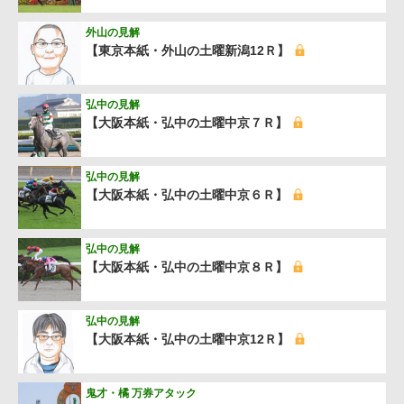
外山の見解
【東京本紙・外山の土曜新潟12Ｒ】
弘中の見解
【大阪本紙・弘中の土曜中京７Ｒ】
弘中の見解
【大阪本紙・弘中の土曜中京６Ｒ】
弘中の見解
【大阪本紙・弘中の土曜中京８Ｒ】
弘中の見解
【大阪本紙・弘中の土曜中京12Ｒ】
鬼才・橘 万券アタック