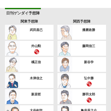
日刊ゲンダイ予想陣
関東予想陣
関西予想陣
武田昌已
播磨政勝
外山勲
藤岡信三
橘正信
新谷学
木津信之
弘中勝
新居哲
勝羽太郎
大谷剣市
亀井辰之介