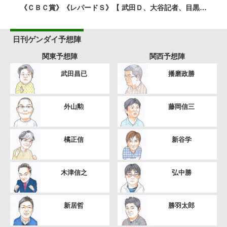
《ＣＢＣ賞》《レパードＳ》【 武田Ｄ、大谷記者、目黒…
日刊ゲンダイ予想陣
関東予想陣
関西予想陣
武田昌已
播磨政勝
外山勲
藤岡信三
橘正信
新谷学
木津信之
弘中勝
新居哲
勝羽太郎