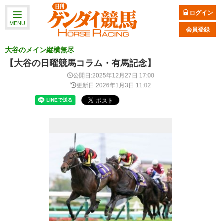
ログイン
MENU
会員登録
大谷のメイン縦横無尽
【大谷の日曜競馬コラム・有馬記念】
公開日:2025年12月27日 17:00
更新日:2026年1月3日 11:02