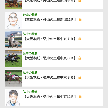
【東京本紙・外山の土曜新潟８Ｒ】
外山の見解
【東京本紙・外山の土曜新潟12Ｒ】
弘中の見解
【大阪本紙・弘中の土曜中京７Ｒ】
弘中の見解
【大阪本紙・弘中の土曜中京６Ｒ】
弘中の見解
【大阪本紙・弘中の土曜中京８Ｒ】
弘中の見解
【大阪本紙・弘中の土曜中京12Ｒ】