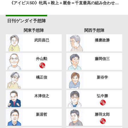
《アイビスSD》牝馬＋鞍上＋厩舎＝千直最高の組み合わせ…
日刊ゲンダイ予想陣
関東予想陣
関西予想陣
武田昌已
播磨政勝
外山勲
藤岡信三
橘正信
新谷学
木津信之
弘中勝
新居哲
勝羽太郎