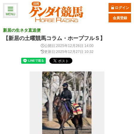
ログイン
MENU
会員登録
新居の生ネタ直送便
【新居の土曜競馬コラム・ホープフルＳ】
公開日:2025年12月26日 14:00
更新日:2025年12月27日 10:32