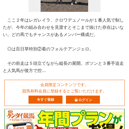
ここ２年はレガレイラ、クロワデュノールが１番人気で制し
たが、今年の組み合わせを見渡すとそこまで抜けた存在はいな
い。どの馬でもチャンスがあるメンバー構成だ。
◎は百日草特別②着のフォルテアンジェロ。
その前走は５頭立てながら縦長の展開。ポツンと３番手追走
と人気馬が後方で控…
会員限定コンテンツです。
競馬有料会員に登録するとご覧いただけます。
今すぐ登録
ログイン