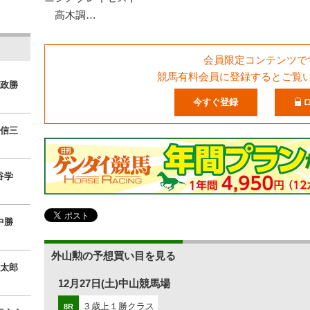
高木調…
会員限定コンテンツで
競馬有料会員に登録するとご覧
政勝
今すぐ登録
信三
谷学
中勝
外山勲の予想買い目を見る
太郎
12月27日(土)中山競馬場
３歳上１勝クラス
8R