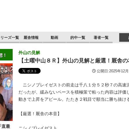
シリーズ一覧
厩舎情報
動画
的中一覧
著者一覧
外山の見解
想！
【土曜中山８Ｒ】外山の見解と厳選！厩舎の
公開日:2025年12月2
ニシノブレイゼストの前走は千八１分５２秒７の高速
だったが、緩みないペースを積極策で粘った内容は評価
動きで上昇をアピール。たたき２戦目で順当に勝ち抜け
【厳選！厩舎の本音】
千直最
ニシノブレイゼスト