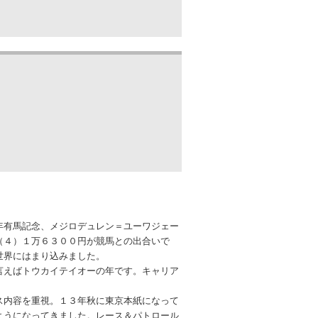
有馬記念、メジロデュレン＝ユーワジェー
（４）１万６３００円が競馬との出合いで
世界にはまり込みました。
えばトウカイテイオーの年です。キャリア
内容を重視。１３年秋に東京本紙になって
ようになってきました。レース＆パトロール