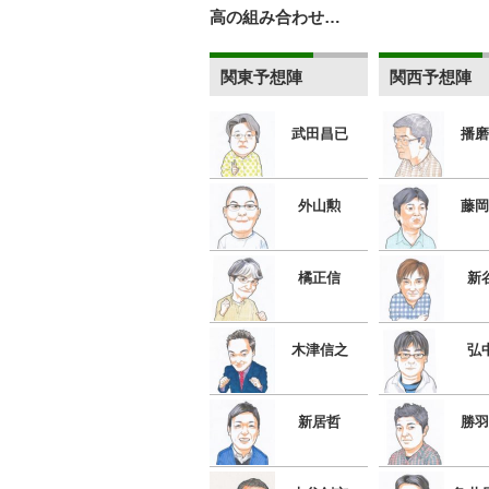
高の組み合わせ…
関東予想陣
関西予想陣
武田昌已
播磨
外山勲
藤岡
橘正信
新
木津信之
弘
新居哲
勝羽