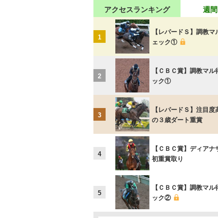
アクセスランキング
週間
【レパードＳ】調教マ
1
ェック①
【ＣＢＣ賞】調教マル
2
ック①
【レパードＳ】注目度
3
の３歳ダート重賞
【ＣＢＣ賞】ディアナ
4
初重賞取り
【ＣＢＣ賞】調教マル
5
ック②