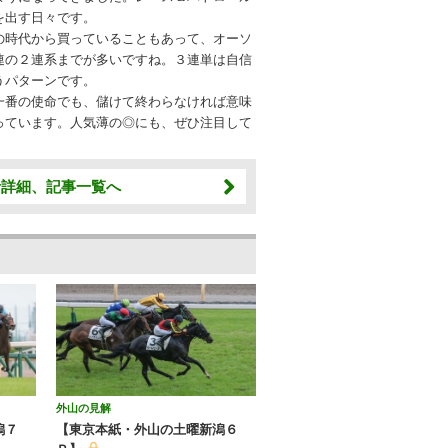
を出す日々です。
時代から買っていることもあって、オーソ
連の２連系までが多いですね。３連単は自信
うパターンです。
番の使命でも、儲けて終わらなければ意味
っています。人気薄の◎にも、ぜひ注目して
者詳細、記事一覧へ
外山の見解
潟７
【東京本紙・外山の土曜新潟６