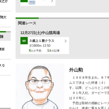
辰之介
馬単
翔大
関連レース
12月27日(土)中山競馬場
陣
３歳上１勝クラス
8R
ダ1800m 13:50
捜班
8
1
人が予想
本の記事
スＱ
外山勲
１９６８年生まれ。８７年
ムスで決まった枠連（４）
す。以降、どっぷりとこの
９１年入社。ダービーで言
は３０年に。
予想は取材の感触とレース
からは、後者に重きを置く