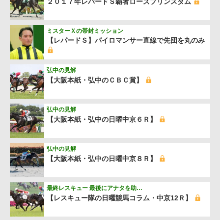
２０１７年レパードＳ覇者ローズプリンスダム
ミスターＸの帯封ミッション
【レパードＳ】パイロマンサー直線で先団を丸のみ
弘中の見解
【大阪本紙・弘中のＣＢＣ賞】
弘中の見解
【大阪本紙・弘中の日曜中京６Ｒ】
弘中の見解
【大阪本紙・弘中の日曜中京８Ｒ】
最終レスキュー 最後にアナタを助…
【レスキュー隊の日曜競馬コラム・中京12Ｒ】