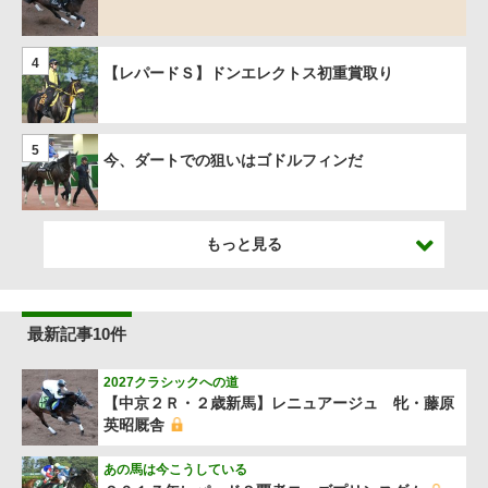
4
【レパードＳ】ドンエレクトス初重賞取り
5
今、ダートでの狙いはゴドルフィンだ
もっと見る
最新記事10件
2027クラシックへの道
【中京２Ｒ・２歳新馬】レニュアージュ 牝・藤原
英昭厩舎
あの馬は今こうしている