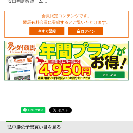
安田翔調教師 ム…
会員限定コンテンツです。
競馬有料会員に登録するとご覧いただけます。
今すぐ登録
ログイン
弘中勝の予想買い目を見る