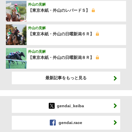
外山の見解
【東京本紙・外山のレパードＳ】
外山の見解
【東京本紙・外山の日曜新潟６Ｒ】
外山の見解
【東京本紙・外山の日曜新潟８Ｒ】
最新記事をもっと見る
gendai_keiba
gendai.race