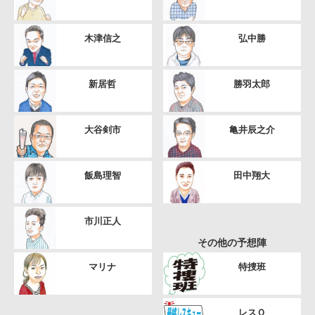
木津信之
弘中勝
新居哲
勝羽太郎
大谷剣市
亀井辰之介
飯島理智
田中翔大
市川正人
その他の予想陣
マリナ
特捜班
レスＱ