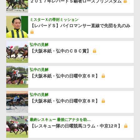
２０１７年レパードＳ覇者ローズプリンスダム
ミスターＸの帯封ミッション
【レパードＳ】パイロマンサー直線で先団を丸のみ
弘中の見解
【大阪本紙・弘中のＣＢＣ賞】
弘中の見解
【大阪本紙・弘中の日曜中京６Ｒ】
弘中の見解
【大阪本紙・弘中の日曜中京８Ｒ】
最終レスキュー 最後にアナタを助…
【レスキュー隊の日曜競馬コラム・中京12Ｒ】