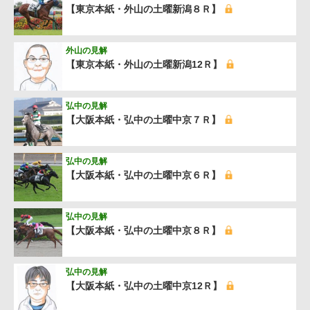
【東京本紙・外山の土曜新潟８Ｒ】
外山の見解
【東京本紙・外山の土曜新潟12Ｒ】
弘中の見解
【大阪本紙・弘中の土曜中京７Ｒ】
弘中の見解
【大阪本紙・弘中の土曜中京６Ｒ】
弘中の見解
【大阪本紙・弘中の土曜中京８Ｒ】
弘中の見解
【大阪本紙・弘中の土曜中京12Ｒ】