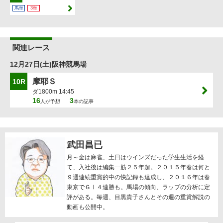
馬単
3単
関連レース
12月27日(土)阪神競馬場
摩耶Ｓ
10R
ダ1800m 14:45
16
3
人が予想
本の記事
武田昌已
月～金は麻雀、土日はウインズだった学生生活を経
て、入社後は編集一筋２５年超。２０１５年春は何と
９週連続重賞的中の快記録も達成し、２０１６年は春
東京でＧⅠ４連勝も。馬場の傾向、ラップの分析に定
評がある。毎週、目黒貴子さんとその週の重賞解説の
動画も公開中。