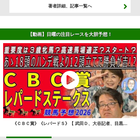
著者詳細、記事一覧へ
【動画】日曜の注目レースを大胆予想！
《ＣＢＣ賞》《レパードＳ》【 武田Ｄ、大谷記者、目黒…