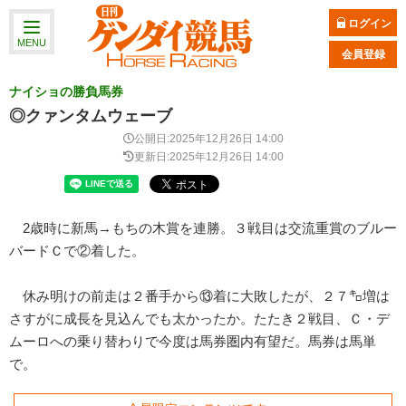
ログイン
MENU
会員登録
ナイショの勝負馬券
◎クァンタムウェーブ
公開日:2025年12月26日 14:00
更新日:2025年12月26日 14:00
2歳時に新馬→もちの木賞を連勝。３戦目は交流重賞のブルー
バードＣで②着した。
休み明けの前走は２番手から⑬着に大敗したが、２７㌔増は
さすがに成長を見込んでも太かったか。たたき２戦目、Ｃ・デ
ムーロへの乗り替わりで今度は馬券圏内有望だ。馬券は馬単
で。