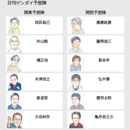
日刊ゲンダイ予想陣
関東予想陣
関西予想陣
武田昌已
播磨政勝
外山勲
藤岡信三
橘正信
新谷学
木津信之
弘中勝
新居哲
勝羽太郎
大谷剣市
亀井辰之介