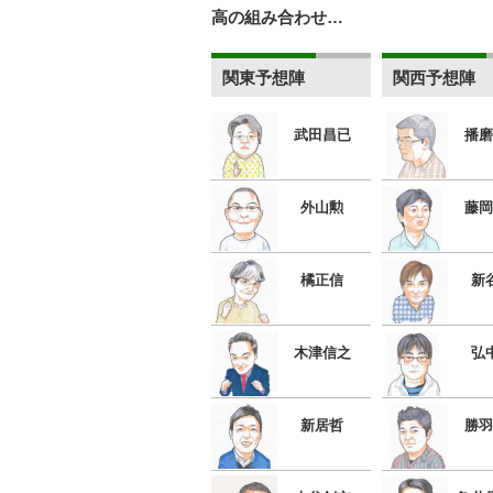
高の組み合わせ…
関東予想陣
関西予想陣
武田昌已
播磨
外山勲
藤岡
橘正信
新
木津信之
弘
新居哲
勝羽