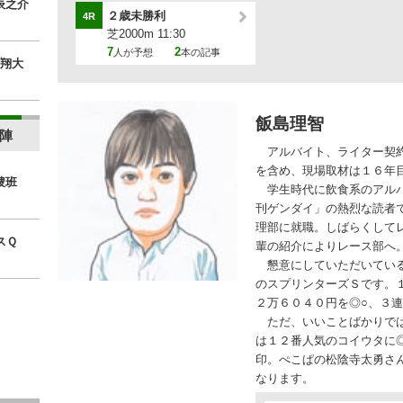
辰之介
２歳未勝利
4R
芝2000m 11:30
7
2
人が予想
本の記事
翔大
飯島理智
陣
アルバイト、ライター契約
を含め、現場取材は１６年
捜班
学生時代に飲食系のアルバ
刊ゲンダイ」の熱烈な読者
理部に就職。しばらくして
スＱ
輩の紹介によりレース部へ
懇意にしていただいている
のスプリンターズＳです。
２万６０４０円を◎○、３
ただ、いいことばかりでは
は１２番人気のコイウタに
印。ぺこぱの松陰寺太勇さ
なります。