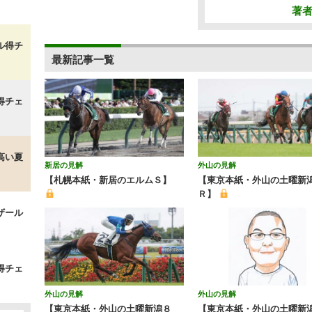
著
ル得チ
最新記事一覧
得チェ
高い夏
新居の見解
外山の見解
【札幌本紙・新居のエルムＳ】
【東京本紙・外山の土曜新
Ｒ】
ザール
得チェ
外山の見解
外山の見解
【東京本紙・外山の土曜新潟８
【東京本紙・外山の土曜新潟