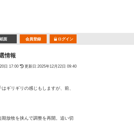
紙面
会員登録
ログイン
選情報
0日 17:00
更新日:2025年12月22日 09:40
千はギリギリの感じもしますが、前、
短期放牧を挟んで調整を再開。追い切