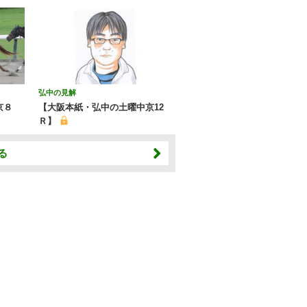
弘中の見解
京８
【大阪本紙・弘中の土曜中京12
Ｒ】
る