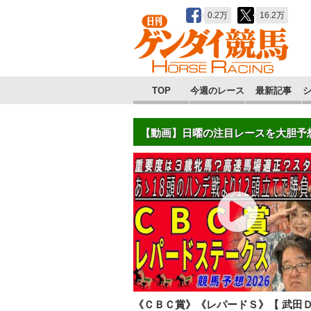
0.2万
16.2万
TOP
今週のレース
最新記事
【動画】日曜の注目レースを大胆予
《ＣＢＣ賞》《レパードＳ》【 武田