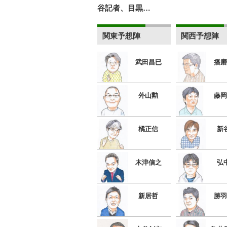
谷記者、目黒…
関東予想陣
関西予想陣
武田昌已
播磨
外山勲
藤岡
橘正信
新
木津信之
弘
新居哲
勝羽