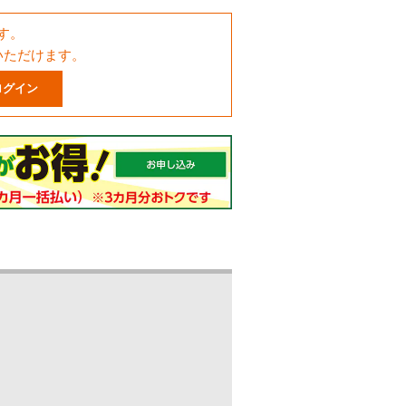
す。
いただけます。
ログイン