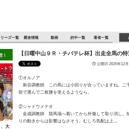
シリーズ一覧
厩舎情報
動画
的中一覧
著者一覧
【日曜中山９Ｒ・チバテレ杯】出走全馬の特
想！
公開日:2025年12月2
①オルノア
新谷調教師 この馬には小回りが合っていますね。二
前で運んで二枚腰を使えるようなら。
②シャドウメテオ
金成調教師 競馬場へ着いてから外傷して取り消し。
りの動きからは影響はなさそう。むしろ気配は上…
Ｄ、大