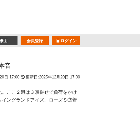
紙面
会員登録
ログイン
本音
0日 17:00
更新日:2025年12月20日 17:00
化。ここ２週は３頭併せで負荷をかけ
ちイングランドアイズ、ローズＳ③着