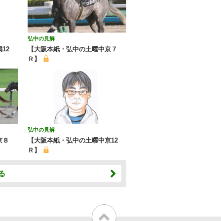
弘中の見解
12
【大阪本紙・弘中の土曜中京７
Ｒ】
弘中の見解
京８
【大阪本紙・弘中の土曜中京12
Ｒ】
る