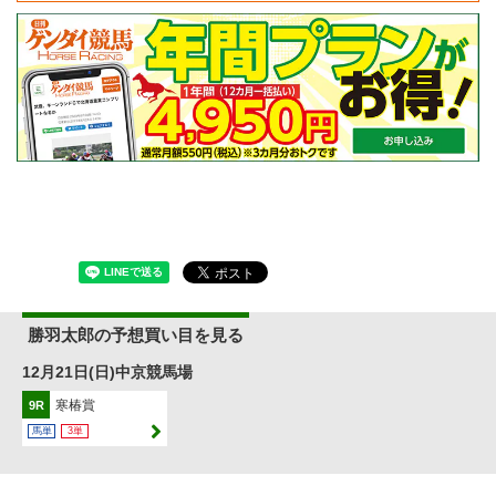
勝羽太郎の予想買い目を見る
12月21日(日)中京競馬場
寒椿賞
9R
馬単
3単