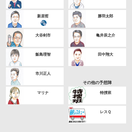
新居哲
勝羽太郎
大谷剣市
亀井辰之介
飯島理智
田中翔大
市川正人
その他の予想陣
マリナ
特捜班
レスＱ