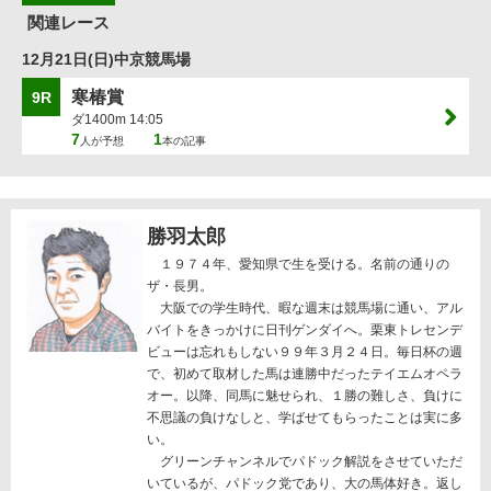
関連レース
12月21日(日)中京競馬場
寒椿賞
9R
ダ1400m 14:05
7
1
人が予想
本の記事
勝羽太郎
１９７４年、愛知県で生を受ける。名前の通りの
ザ・長男。
大阪での学生時代、暇な週末は競馬場に通い、アル
バイトをきっかけに日刊ゲンダイへ。栗東トレセンデ
ビューは忘れもしない９９年３月２４日。毎日杯の週
で、初めて取材した馬は連勝中だったテイエムオペラ
オー。以降、同馬に魅せられ、１勝の難しさ、負けに
不思議の負けなしと、学ばせてもらったことは実に多
い。
グリーンチャンネルでパドック解説をさせていただ
いているが、パドック党であり、大の馬体好き。返し