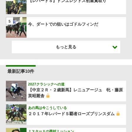
【レパードＳ】ドンエレクトス初重賞取り
5
今、ダートでの狙いはゴドルフィンだ
もっと見る
最新記事10件
2027クラシックへの道
【中京２Ｒ・２歳新馬】レニュアージュ 牝・藤原
英昭厩舎
あの馬は今こうしている
２０１７年レパードＳ覇者ローズプリンスダム
ミスターＸの帯封ミッション