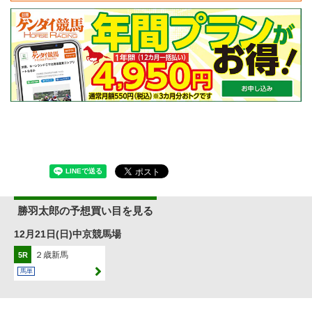
勝羽太郎の予想買い目を見る
12月21日(日)中京競馬場
２歳新馬
5R
馬単