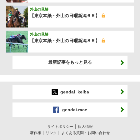
外山の見解
【東京本紙・外山の日曜新潟６Ｒ】
外山の見解
【東京本紙・外山の日曜新潟８Ｒ】
最新記事をもっと見る
gendai_keiba
gendai.race
サイトポリシー
個人情報
著作権
リンク
よくある質問・お問い合わせ