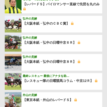
【レパードＳ】パイロマンサー直線で先団を丸のみ
弘中の見解
【大阪本紙・弘中のＣＢＣ賞】
弘中の見解
【大阪本紙・弘中の日曜中京６Ｒ】
弘中の見解
【大阪本紙・弘中の日曜中京８Ｒ】
最終レスキュー 最後にアナタを助…
【レスキュー隊の日曜競馬コラム・中京12Ｒ】
外山の見解
【東京本紙・外山のレパードＳ】