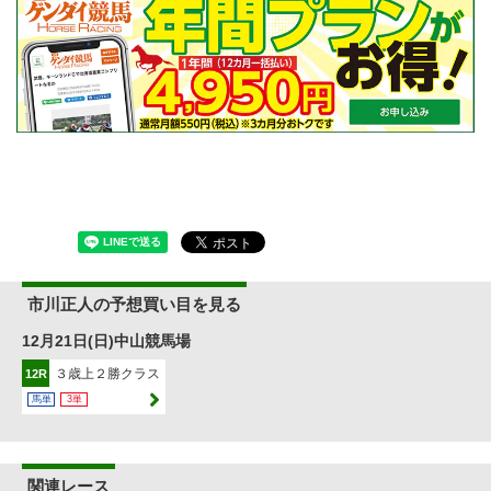
市川正人の予想買い目を見る
12月21日(日)中山競馬場
３歳上２勝クラス
12R
馬単
3単
関連レース