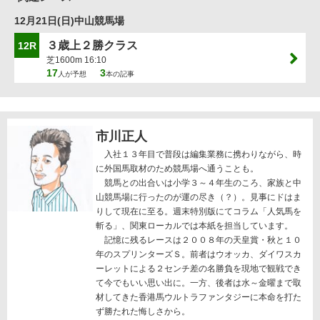
12月21日(日)中山競馬場
３歳上２勝クラス
12R
芝1600m 16:10
17
3
人が予想
本の記事
市川正人
入社１３年目で普段は編集業務に携わりながら、時
に外国馬取材のため競馬場へ通うことも。
競馬との出合いは小学３～４年生のころ、家族と中
山競馬場に行ったのが運の尽き（？）。見事にドはま
りして現在に至る。週末特別版にてコラム「人気馬を
斬る」、関東ローカルでは本紙を担当しています。
記憶に残るレースは２００８年の天皇賞・秋と１０
年のスプリンターズＳ。前者はウオッカ、ダイワスカ
ーレットによる２センチ差の名勝負を現地で観戦でき
て今でもいい思い出に。一方、後者は水～金曜まで取
材してきた香港馬ウルトラファンタジーに本命を打た
ず勝たれた悔しさから。