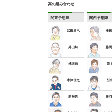
高の組み合わせ…
関東予想陣
関西予想陣
武田昌已
播磨
外山勲
藤岡
橘正信
新
木津信之
弘
新居哲
勝羽