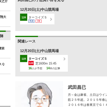
辰之介
12月20日(土)中山競馬場
翔大
ターコイズＳ
11R
馬単
3単
陣
関連レース
捜班
12月20日(土)中山競馬場
ターコイズＳ
11R
GIII
芝1600m 15:45
スＱ
16
14
人が予想
本の記事
武田昌已
月～金は麻雀、土日はウイ
筋２５年超。２０１５年春
２０１６年は春東京でＧⅠ