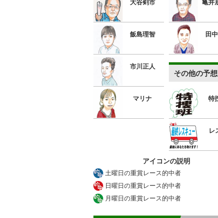
大谷剣市
亀井
飯島理智
田中
市川正人
その他の予想
マリナ
特
レ
アイコンの説明
土曜日の重賞レース的中者
日曜日の重賞レース的中者
月曜日の重賞レース的中者