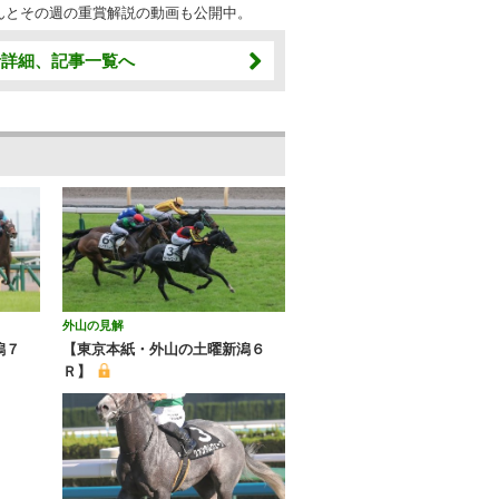
んとその週の重賞解説の動画も公開中。
者詳細、記事一覧へ
外山の見解
潟７
【東京本紙・外山の土曜新潟６
Ｒ】