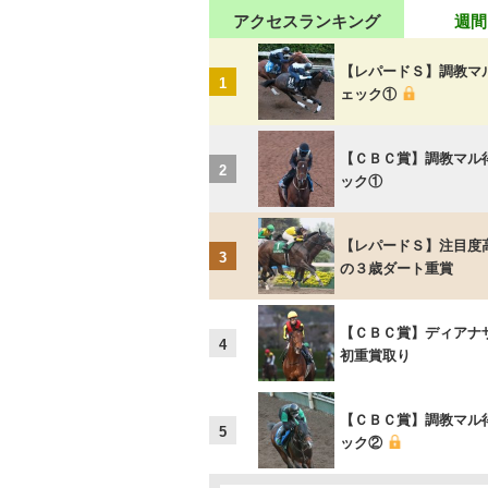
アクセスランキング
週間
【レパードＳ】調教マ
1
ェック①
【ＣＢＣ賞】調教マル
2
ック①
【レパードＳ】注目度
3
の３歳ダート重賞
【ＣＢＣ賞】ディアナ
4
初重賞取り
【ＣＢＣ賞】調教マル
5
ック②