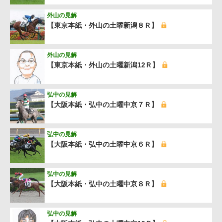
外山の見解
【東京本紙・外山の土曜新潟８Ｒ】
外山の見解
【東京本紙・外山の土曜新潟12Ｒ】
弘中の見解
【大阪本紙・弘中の土曜中京７Ｒ】
弘中の見解
【大阪本紙・弘中の土曜中京６Ｒ】
弘中の見解
【大阪本紙・弘中の土曜中京８Ｒ】
弘中の見解