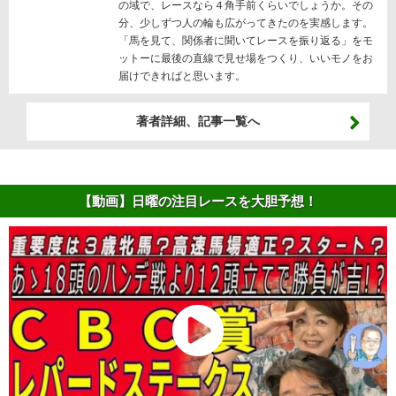
の域で、レースなら４角手前くらいでしょうか。その
分、少しずつ人の輪も広がってきたのを実感します。
「馬を見て、関係者に聞いてレースを振り返る」をモ
ットーに最後の直線で見せ場をつくり、いいモノをお
届けできればと思います。
著者詳細、記事一覧へ
【動画】日曜の注目レースを大胆予想！