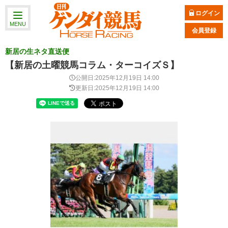
ログイン
MENU
会員登録
新居の生ネタ直送便
【新居の土曜競馬コラム・ターコイズＳ】
公開日:2025年12月19日 14:00
更新日:2025年12月19日 14:00