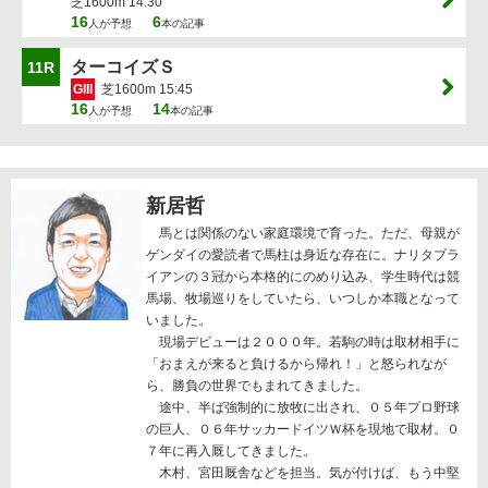
芝1600m 14:30
16
6
人が予想
本の記事
ターコイズＳ
11R
GIII
芝1600m 15:45
16
14
人が予想
本の記事
新居哲
馬とは関係のない家庭環境で育った。ただ、母親が
ゲンダイの愛読者で馬柱は身近な存在に。ナリタブラ
イアンの３冠から本格的にのめり込み、学生時代は競
馬場、牧場巡りをしていたら、いつしか本職となって
いました。
現場デビューは２０００年。若駒の時は取材相手に
「おまえが来ると負けるから帰れ！」と怒られなが
ら、勝負の世界でもまれてきました。
途中、半ば強制的に放牧に出され、０５年プロ野球
の巨人、０６年サッカードイツＷ杯を現地で取材。０
７年に再入厩してきました。
木村、宮田厩舎などを担当。気が付けば、もう中堅