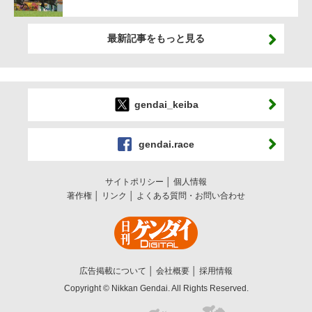
最新記事をもっと見る
gendai_keiba
gendai.race
サイトポリシー
個人情報
著作権
リンク
よくある質問・お問い合わせ
広告掲載について
会社概要
採用情報
Copyright © Nikkan Gendai. All Rights Reserved.