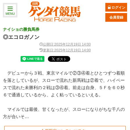
ログイン
MENU
会員登録
ナイショの勝負馬券
◎エコロガノン
公開日:2025年12月19日 14:00
更新日:2025年12月19日 14:00
デビューから３戦、東京マイルで②③④着とひとつずつ着順
を落としているが、スローで流れた新馬戦は②着で、ハイペー
スで流れた未勝利の２戦は③④着。前走は自身、５Ｆを６０秒
６で通過しているから、よく粘っているといえる。
マイルでは最後、甘くなったが、スローになりがちな千八の
方が合いそ…