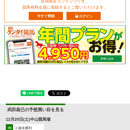
会員限定コンテンツです。
競馬有料会員に登録するとご覧いただけます。
今すぐ登録
ログイン
武田昌已の予想買い目を見る
12月20日(土)中山競馬場
２歳未勝利
7R