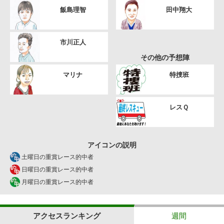
飯島理智
田中翔大
市川正人
その他の予想陣
マリナ
特捜班
レスＱ
アイコンの説明
土曜日の重賞レース的中者
日曜日の重賞レース的中者
月曜日の重賞レース的中者
アクセスランキング
週間