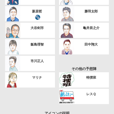
新居哲
勝羽太郎
大谷剣市
亀井辰之介
飯島理智
田中翔大
市川正人
その他の予想陣
マリナ
特捜班
レスＱ
アイコンの説明