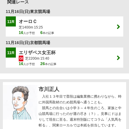
関連レース
11月16日(日)東京競馬場
オーロＣ
11R
芝1400m 15:25
16
6
人が予想
本の記事
11月16日(日)京都競馬場
エリザベス女王杯
11R
GI
芝2200m 15:40
16
26
人が予想
本の記事
市川正人
入社１３年目で普段は編集業務に携わりながら、時
に外国馬取材のため競馬場へ通うことも。
競馬との出合いは小学３～４年生のころ、家族と中
山競馬場に行ったのが運の尽き（？）。見事にドはま
りして現在に至る。週末特別版にてコラム「人気馬を
斬る」、関東ローカルでは本紙を担当しています。