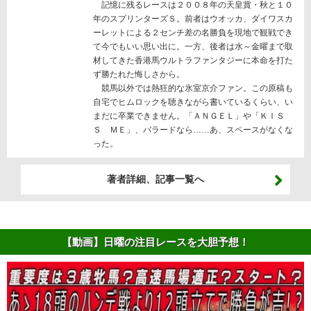
記憶に残るレースは２００８年の天皇賞・秋と１０
年のスプリンターズＳ。前者はウオッカ、ダイワスカ
ーレットによる２センチ差の名勝負を現地で観戦でき
て今でもいい思い出に。一方、後者は水～金曜まで取
材してきた香港馬ウルトラファンタジーに本命を打た
ず勝たれた悔しさから。
競馬以外では熱狂的な氷室京介ファン。この原稿も
自宅でヒムロックを聴きながら書いているくらい、い
まだに卒業できません。「ＡＮＧＥＬ」や「ＫＩＳ
Ｓ ＭＥ」、バラードなら……あ、スペースがなくな
った。
著者詳細、記事一覧へ
【動画】日曜の注目レースを大胆予想！