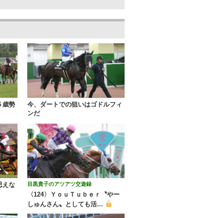
５歳勢
今、ダートでの狙いはゴドルフィ
ンだ
思えな
目黒貴子のアツアツ交遊録
〈124〉ＹｏｕＴｕｂｅｒ〝やー
しゅんさん〟としても活…