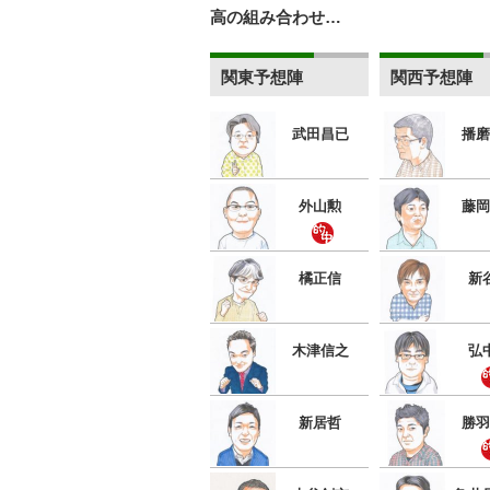
高の組み合わせ…
関東予想陣
関西予想陣
武田昌已
播磨
外山勲
藤岡
橘正信
新
木津信之
弘
新居哲
勝羽