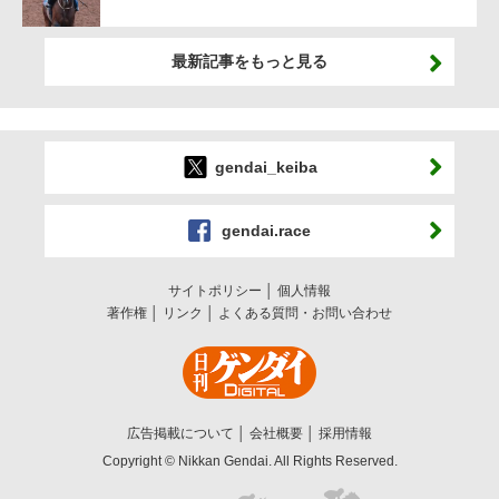
最新記事をもっと見る
gendai_keiba
gendai.race
サイトポリシー
個人情報
著作権
リンク
よくある質問・お問い合わせ
広告掲載について
会社概要
採用情報
Copyright © Nikkan Gendai. All Rights Reserved.