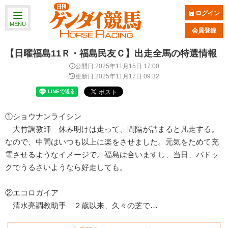
ログイン
MENU
会員登録
【日曜福島11Ｒ・福島民友Ｃ】出走全馬の特選情報
公開日:2025年11月15日 17:00
更新日:2025年11月17日 09:32
①ショウナンライシン
大竹調教師 休み明けは走って、間隔が詰まると凡走する。
なので、中間はいつも以上に楽をさせました。元気をためて充
電させるようなイメージで。福島は合いますし、当日、パドッ
クでうるさいようなら好走しても。
②エコロガイア
清水亮調教助手 ２歳以来、久々の芝で…