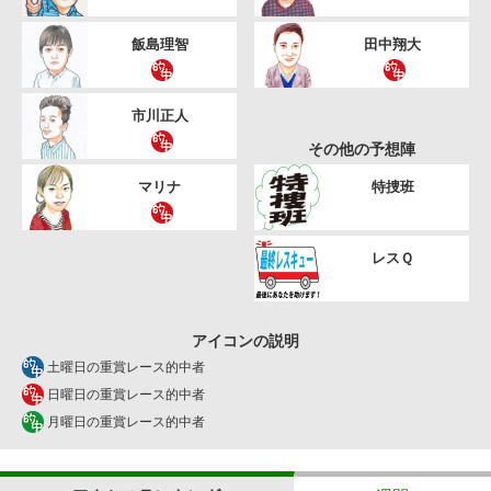
飯島理智
田中翔大
市川正人
その他の予想陣
マリナ
特捜班
レスＱ
アイコンの説明
土曜日の重賞レース的中者
日曜日の重賞レース的中者
月曜日の重賞レース的中者