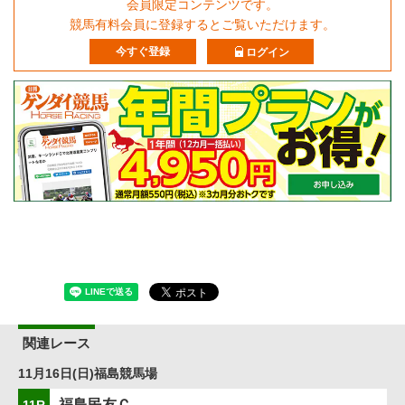
会員限定コンテンツです。
競馬有料会員に登録するとご覧いただけます。
今すぐ登録
ログイン
関連レース
11月16日(日)福島競馬場
福島民友Ｃ
11R