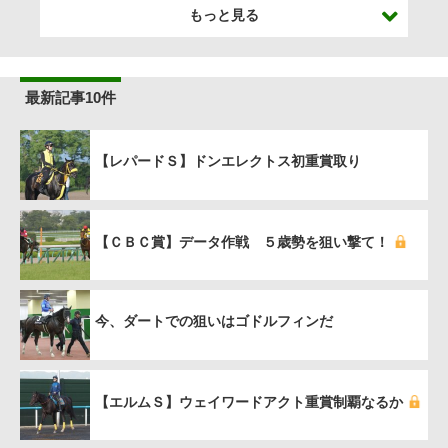
もっと見る
最新記事10件
【レパードＳ】ドンエレクトス初重賞取り
【ＣＢＣ賞】データ作戦 ５歳勢を狙い撃て！
今、ダートでの狙いはゴドルフィンだ
【エルムＳ】ウェイワードアクト重賞制覇なるか