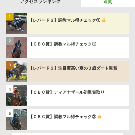
アクセスランキング
週間
1
【レパードＳ】調教マル得チェック①
2
【ＣＢＣ賞】調教マル得チェック①
3
【レパードＳ】注目度高い夏の３歳ダート重賞
4
【ＣＢＣ賞】ディアナザール初重賞取り
5
【ＣＢＣ賞】調教マル得チェック②