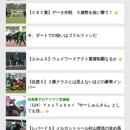
【ＣＢＣ賞】データ作戦 ５歳勢を狙い撃て！
今、ダートでの狙いはゴドルフィンだ
【エルムＳ】ウェイワードアクト重賞制覇なるか
【佐渡Ｓ】３勝クラスとは思えないほどの豪華メン
バー
目黒貴子のアツアツ交遊録
〈124〉ＹｏｕＴｕｂｅｒ〝やーしゅんさん〟とし
ても活…
【レパードＳ】メルカントゥール杉山晴流の攻め馬