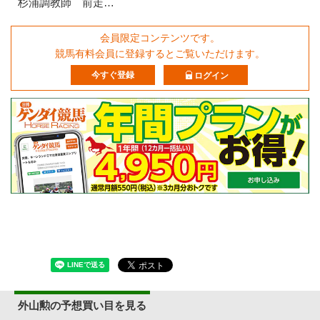
杉浦調教師 前走…
会員限定コンテンツです。
競馬有料会員に登録するとご覧いただけます。
今すぐ登録
ログイン
外山勲の予想買い目を見る