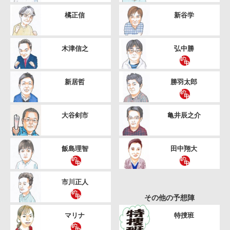
橘正信
新谷学
木津信之
弘中勝
新居哲
勝羽太郎
大谷剣市
亀井辰之介
飯島理智
田中翔大
市川正人
その他の予想陣
マリナ
特捜班