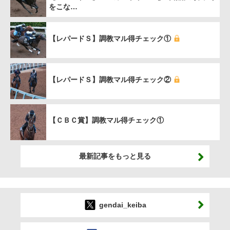
をこな…
【レパードＳ】調教マル得チェック①
【レパードＳ】調教マル得チェック②
【ＣＢＣ賞】調教マル得チェック①
最新記事をもっと見る
gendai_keiba