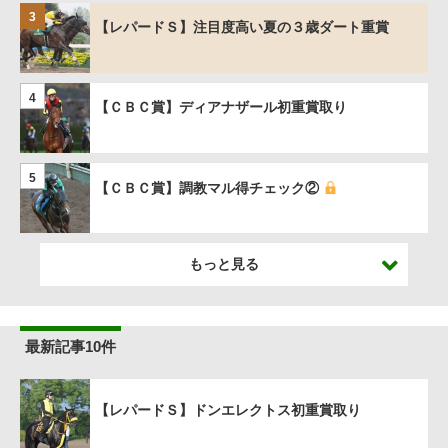
3
【レパードＳ】注目度高い夏の３歳ダート重賞
4
【ＣＢＣ賞】ディアナザール初重賞取り
5
【ＣＢＣ賞】調教マル得チェック②
もっと見る
最新記事10件
【レパードＳ】ドンエレクトス初重賞取り