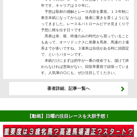
年です。キャリアは３０年に。
予想は取材の感触とレース内容を重視。１３年秋に
東京本紙になってからは、後者に重きを置くようにな
ってきました。レース＆パトロールビデオ見まくりで
予想に精を出す日々です。
馬券は単、複、枠連のみの時代から買っていること
もあって、オーソドックスに単勝＆馬単、馬連の２連
系までが多いですね。３連単は自信がある時に頭固定
で、というパターンです。
本紙だけにまずは的中が一番の使命でも、儲けて終
わらなければ意味がない。回収率重視で頑張っていま
す。人気薄の◎にも、ぜひ注目してください。
著者詳細、記事一覧へ
【動画】日曜の注目レースを大胆予想！