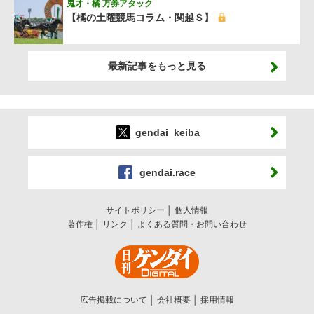
鬼才・橘 万券アタック
【橘の土曜競馬コラム・関越Ｓ】
最新記事をもっと見る
gendai_keiba
gendai.race
サイトポリシー
個人情報
著作権
リンク
よくある質問・お問い合わせ
広告掲載について
会社概要
採用情報