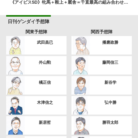
《アイビスSD》牝馬＋鞍上＋厩舎＝千直最高の組み合わせ…
日刊ゲンダイ予想陣
関東予想陣
関西予想陣
武田昌已
播磨政勝
外山勲
藤岡信三
橘正信
新谷学
木津信之
弘中勝
新居哲
勝羽太郎