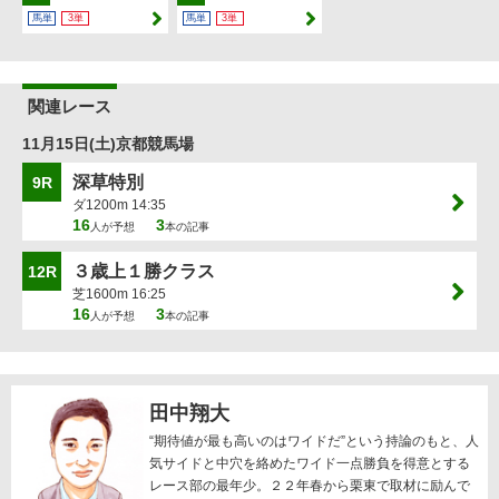
馬単
3単
馬単
3単
関連レース
11月15日(土)京都競馬場
深草特別
9R
ダ1200m 14:35
16
3
人が予想
本の記事
３歳上１勝クラス
12R
芝1600m 16:25
16
3
人が予想
本の記事
田中翔大
“期待値が最も高いのはワイドだ”という持論のもと、人
気サイドと中穴を絡めたワイド一点勝負を得意とする
レース部の最年少。２２年春から栗東で取材に励んで