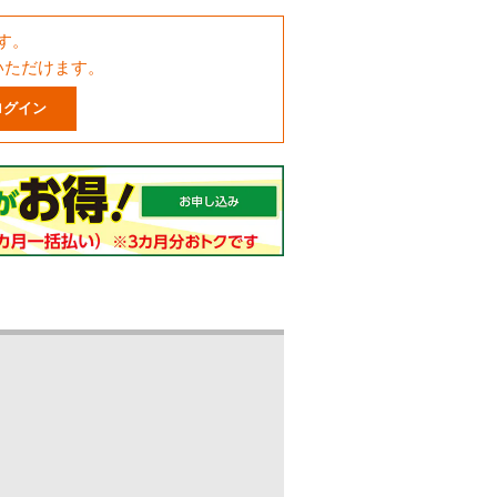
す。
いただけます。
ログイン