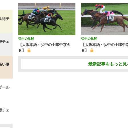
ル得チ
弘中の見解
弘中の見解
得チェ
【大阪本紙・弘中の土曜中京６
【大阪本紙・弘中の土曜中
Ｒ】
Ｒ】
最新記事をもっと見
高い夏
ザール
得チェ