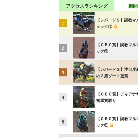
アクセスランキング
週間
【レパードＳ】調教マ
1
ェック①
【ＣＢＣ賞】調教マル
2
ック①
【レパードＳ】注目度
3
の３歳ダート重賞
【ＣＢＣ賞】ディアナ
4
初重賞取り
【ＣＢＣ賞】調教マル
5
ック②