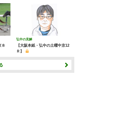
弘中の見解
京８
【大阪本紙・弘中の土曜中京12
Ｒ】
る