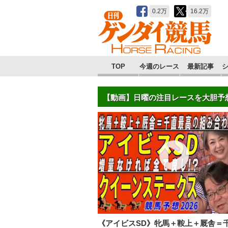
0.2万
16.2万
TOP
今週のレース
最新記事
【動画】日曜の注目レースを大胆予
《アイビスSD》牝馬＋鞍上＋厩舎＝