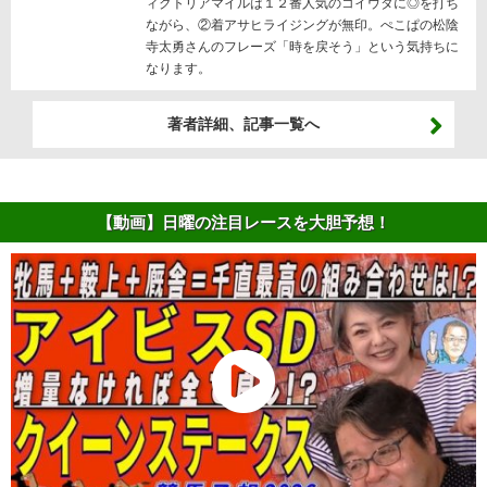
ィクトリアマイルは１２番人気のコイウタに◎を打ち
ながら、②着アサヒライジングが無印。ぺこぱの松陰
寺太勇さんのフレーズ「時を戻そう」という気持ちに
なります。
著者詳細、記事一覧へ
【動画】日曜の注目レースを大胆予想！