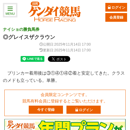
ログイン
MENU
会員登録
ナイショの勝負馬券
◎グレイスザクラウン
公開日:2025年11月14日 17:00
更新日:2025年11月14日 17:00
ブリンカー着用後は③①④①④②着と安定してきた。クラス
のメドも立っている。単勝。
会員限定コンテンツです。
競馬有料会員に登録するとご覧いただけます。
今すぐ登録
ログイン