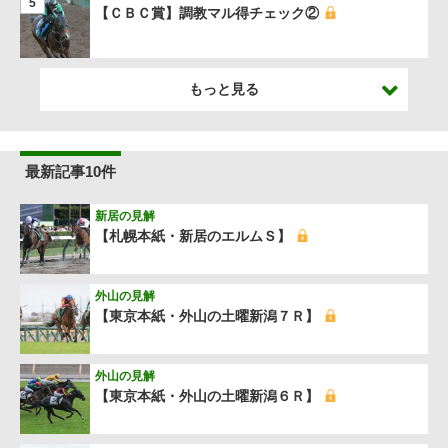
5
【ＣＢＣ賞】調教マル得チェック②
もっと見る
最新記事10件
新居の見解
【札幌本紙・新居のエルムＳ】
外山の見解
【東京本紙・外山の土曜新潟７Ｒ】
外山の見解
【東京本紙・外山の土曜新潟６Ｒ】