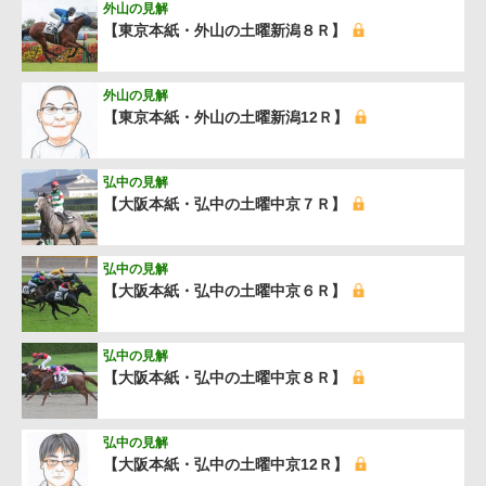
外山の見解
【東京本紙・外山の土曜新潟８Ｒ】
外山の見解
【東京本紙・外山の土曜新潟12Ｒ】
弘中の見解
【大阪本紙・弘中の土曜中京７Ｒ】
弘中の見解
【大阪本紙・弘中の土曜中京６Ｒ】
弘中の見解
【大阪本紙・弘中の土曜中京８Ｒ】
弘中の見解
【大阪本紙・弘中の土曜中京12Ｒ】