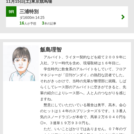
11月15日(土)東京競馬場
三浦特別
9R
ダ1600m 14:25
16
3
人が予想
本の記事
飯島理智
アルバイト、ライター契約などを経て２００９年に
入社。フリー時代を含め、現場取材は１６年目に。
学生時代に飲食系のアルバイトをしていて、フロア
マネジャーが「日刊ゲンダイ」の熱烈な読者でした。
それがきっかけで、当時の先輩が整理部に就職。しば
らくしてレース部のアルバイトに空きができると、先
輩の紹介によりレース部へ。人と人のつながりを感じ
ますね。
懇意にしていただいている厩舎は奥平、高木。会心
のヒットは１４年のスプリンターズＳです。１３番人
気のスノードラゴンが本命で、馬単２万６０４０円を
◎○、３連単１９万９３０円も。
ただ、いいことばかりではありません。０７年のヴ