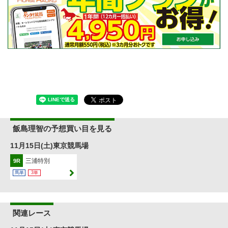
飯島理智の予想買い目を見る
11月15日(土)東京競馬場
三浦特別
9R
馬単
3単
関連レース