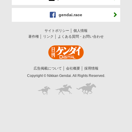
gendai.race
サイトポリシー
個人情報
著作権
リンク
よくある質問・お問い合わせ
広告掲載について
会社概要
採用情報
Copyright © Nikkan Gendai. All Rights Reserved.