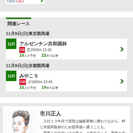
関連レース
11月9日(日)東京競馬場
アルゼンチン共和国杯
11R
GII
芝2500m 15:30
16
22
人が予想
本の記事
11月9日(日)京都競馬場
みやこＳ
11R
GIII
ダ1800m 15:45
16
14
人が予想
本の記事
市川正人
入社１３年目で普段は編集業務に携わりながら、時
に外国馬取材のため競馬場へ通うことも。
競馬との出合いは小学３～４年生のころ、家族と中