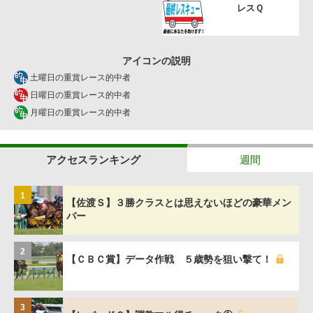
レスＱ
アイコンの説明
土曜日の重賞レース的中者
日曜日の重賞レース的中者
月曜日の重賞レース的中者
アクセスランキング
週間
1
【佐渡Ｓ】３勝クラスとは思えないほどの豪華メン
バー
2
【ＣＢＣ賞】データ作戦 ５歳勢を狙い撃て！
3