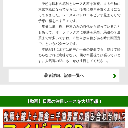
予想は取材の感触とレース内容を重視。１３年秋に
東京本紙になってからは、後者に重きを置くようにな
ってきました。レース＆パトロールビデオ見まくりで
予想に精を出す日々です。
馬券は単、複、枠連のみの時代から買っていること
もあって、オーソドックスに単勝＆馬単、馬連の２連
系までが多いですね。３連単は自信がある時に頭固定
で、というパターンです。
本紙だけにまずは的中が一番の使命でも、儲けて終
わらなければ意味がない。回収率重視で頑張っていま
す。人気薄の◎にも、ぜひ注目してください。
著者詳細、記事一覧へ
【動画】日曜の注目レースを大胆予想！