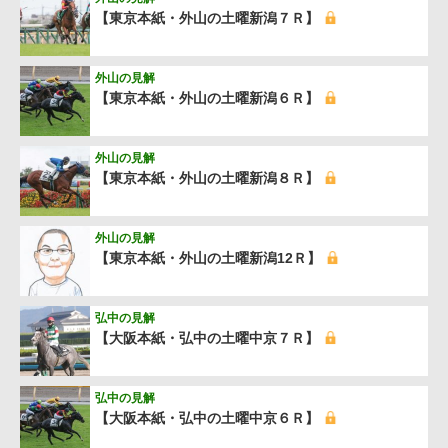
【東京本紙・外山の土曜新潟７Ｒ】
外山の見解
【東京本紙・外山の土曜新潟６Ｒ】
外山の見解
【東京本紙・外山の土曜新潟８Ｒ】
外山の見解
【東京本紙・外山の土曜新潟12Ｒ】
弘中の見解
【大阪本紙・弘中の土曜中京７Ｒ】
弘中の見解
【大阪本紙・弘中の土曜中京６Ｒ】