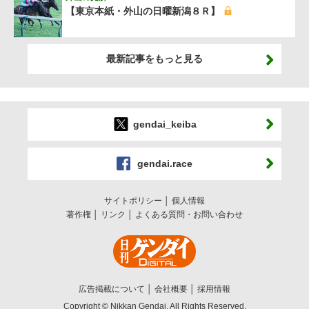
【東京本紙・外山の日曜新潟８Ｒ】
最新記事をもっと見る
gendai_keiba
gendai.race
サイトポリシー
個人情報
著作権
リンク
よくある質問・お問い合わせ
広告掲載について
会社概要
採用情報
Copyright © Nikkan Gendai. All Rights Reserved.