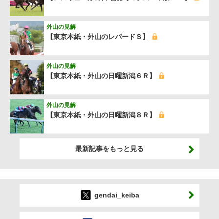
外山の見解
【東京本紙・外山のレパードＳ】
外山の見解
【東京本紙・外山の日曜新潟６Ｒ】
外山の見解
【東京本紙・外山の日曜新潟８Ｒ】
最新記事をもっと見る
gendai_keiba