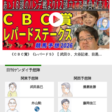
《ＣＢＣ賞》《レパードＳ》【 武田Ｄ、大谷記者、目黒…
日刊ゲンダイ予想陣
関東予想陣
関西予想陣
武田昌已
播磨政勝
外山勲
藤岡信三