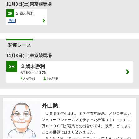
11月8日(土)東京競馬場
２歳未勝利
2R
馬単
関連レース
11月8日(土)東京競馬場
２歳未勝利
2R
ダ1600m 10:25
7
1
人が予想
本の記事
外山勲
１９６８年生まれ。８７年有馬記念、メジロデュレ
ン＝ユーワジェームスで決まった枠連（４）（４）１
万６３００円が競馬との出合いです。以降、どっぷり
とこの世界にはまり込みました。
９１年入社。ダービーで言えばトウカイテイオーの