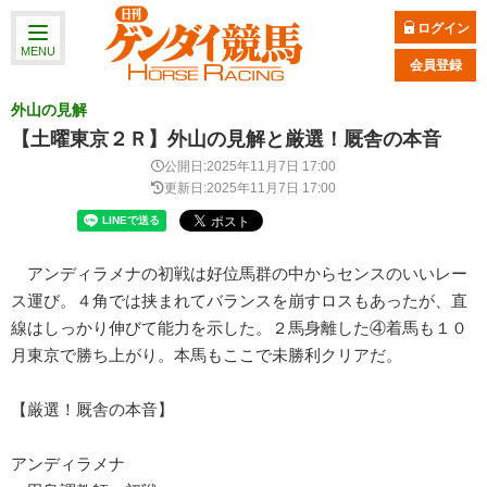
ログイン
MENU
会員登録
外山の見解
【土曜東京２Ｒ】外山の見解と厳選！厩舎の本音
公開日:2025年11月7日 17:00
更新日:2025年11月7日 17:00
アンディラメナの初戦は好位馬群の中からセンスのいいレー
ス運び。４角では挟まれてバランスを崩すロスもあったが、直
線はしっかり伸びて能力を示した。２馬身離した④着馬も１０
月東京で勝ち上がり。本馬もここで未勝利クリアだ。
【厳選！厩舎の本音】
アンディラメナ