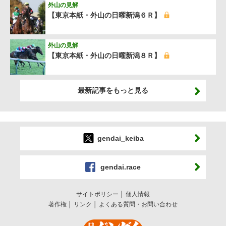
外山の見解
【東京本紙・外山の日曜新潟６Ｒ】
外山の見解
【東京本紙・外山の日曜新潟８Ｒ】
最新記事をもっと見る
gendai_keiba
gendai.race
サイトポリシー
個人情報
著作権
リンク
よくある質問・お問い合わせ