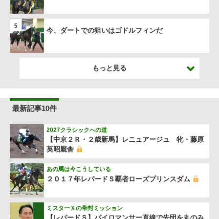
5
今、ダートでの狙いはゴドルフィンだ
もっと見る
最新記事10件
2027クラシックへの道
【中京２Ｒ・２歳新馬】レニュアージュ 牝・藤原
英昭厩舎
あの馬は今こうしている
２０１７年レパードＳ覇者ローズプリンスダム
ミスターＸの帯封ミッション
【レパードＳ】パイロマンサー直線で先団を丸のみ