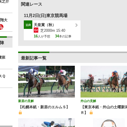
辰之介
関連レース
11月2日(日)東京競馬場
翔大
天皇賞（秋）
11R
GI
芝2000m 15:40
16
34
人が予想
本の記事
陣
捜班
最新記事一覧
スＱ
新居の見解
外山の見解
【札幌本紙・新居のエルムＳ】
【東京本紙・外山の土曜新
Ｒ】