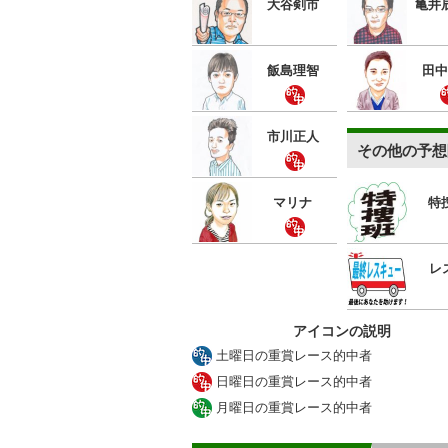
大谷剣市
亀井
飯島理智
田中
市川正人
その他の予想
マリナ
特
レ
アイコンの説明
土曜日の重賞レース的中者
日曜日の重賞レース的中者
月曜日の重賞レース的中者