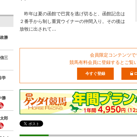
昨年は夏の函館で巴賞を逃げ切ると、函館記念は
２番手から制し重賞ウイナーの仲間入り。その後は
放牧に出されて…
政勝
会員限定コンテンツで
信三
競馬有料会員に登録するとご覧
今すぐ登録
谷学
中勝
太郎