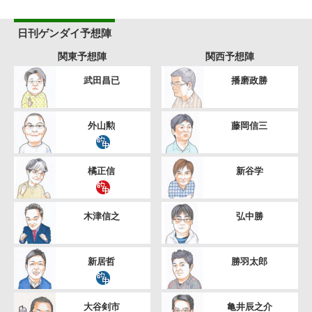
日刊ゲンダイ予想陣
関東予想陣
関西予想陣
武田昌已
播磨政勝
外山勲
藤岡信三
橘正信
新谷学
木津信之
弘中勝
新居哲
勝羽太郎
大谷剣市
亀井辰之介