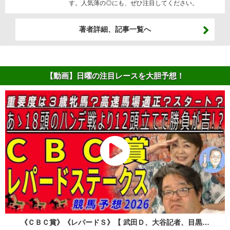
す。人気薄の◎にも、ぜひ注目してください。
著者詳細、記事一覧へ
【動画】日曜の注目レースを大胆予想！
《ＣＢＣ賞》《レパードＳ》【 武田Ｄ、大谷記者、目黒…