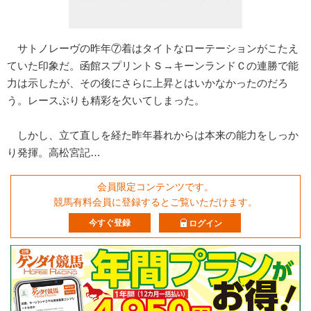
サトノレーヴの昨年⑦着はタイトなローテーションがこたえ
ていた印象だ。函館スプリントＳ→キーンランドＣの連勝で能
力は示したが、その後にさらに上昇とはいかなかったのだろ
う。レースぶりも精彩を欠いてしまった。
しかし、立て直しを経た昨年暮れからは本来の能力をしっか
り発揮。高松宮記…
会員限定コンテンツです。
競馬有料会員に登録するとご覧いただけます。
今すぐ登録
ログイン