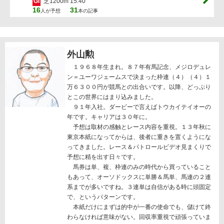
GI
芝1200m 15:40
16
31
人が予想
本の記事
外山勲
１９６８年生まれ。８７年有馬記念、メジロデュレ
ン＝ユーワジェームスで決まった枠連（４）（４）１
万６３００円が競馬との出合いです。以降、どっぷり
とこの世界にはまり込みました。
９１年入社。ダービーで言えばトウカイテイオーの
年です。キャリアは３０年に。
予想は取材の感触とレース内容を重視。１３年秋に
東京本紙になってからは、後者に重きを置くようにな
ってきました。レース＆パトロールビデオ見まくりで
予想に精を出す日々です。
馬券は単、複、枠連のみの時代から買っていること
もあって、オーソドックスに単勝＆馬単、馬連の２連
系までが多いですね。３連単は自信がある時に頭固定
で、というパターンです。
本紙だけにまずは的中が一番の使命でも、儲けて終
わらなければ意味がない。回収率重視で頑張っていま